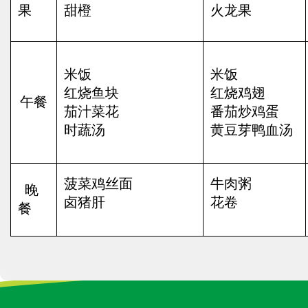
果
甜橙
火龙果
米饭
米饭
红烧鱼块
红烧鸡翅
午餐
茄汁菜花
番茄炒鸡蛋
时蔬汤
黄豆芽鸭血汤
菠菜鸡丝面
牛肉粥
晚
卤猪肝
花卷
餐