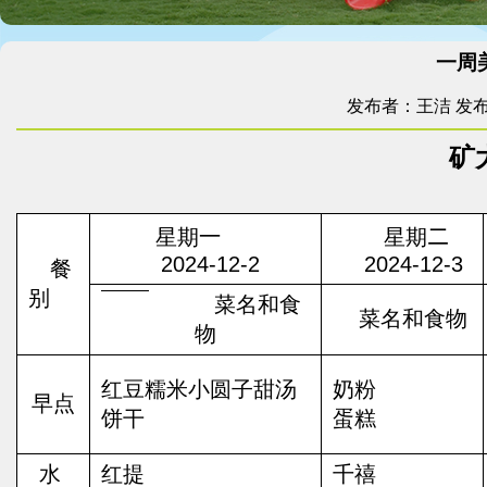
一周美食
发布者：王洁
发布
矿
星期
一
星期
二
202
4-12-2
202
4-12-3
餐
别
菜
名和食
菜名和食物
物
红豆糯米小圆子甜汤
奶粉
早点
饼干
蛋糕
水
红提
千禧