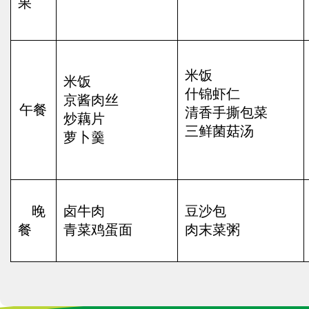
果
米饭
米饭
什锦虾仁
京酱肉丝
午餐
清香手撕包菜
炒藕片
三鲜菌菇汤
萝卜羹
晚
卤牛肉
豆沙包
餐
青菜鸡蛋面
肉末菜粥