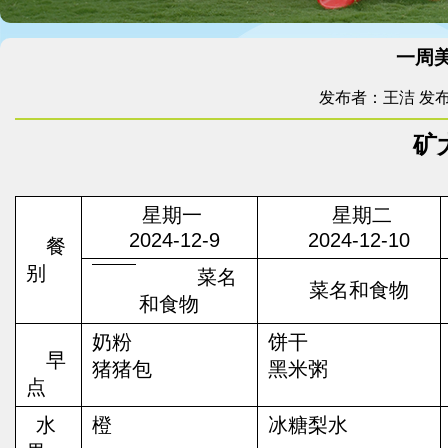
一周美食
发布者：王洁
发布
矿
星期一
星期二
202
4-12-9
202
4-12-10
餐
别
菜
名
菜名和食物
和食物
奶粉
饼干
早
猪猪包
黑米粥
点
水
橙
冰糖梨水