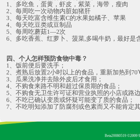
1、多吃鱼，蛋黄，虾皮，紫菜，海带，瘦肉
2、每周吃一次动物内脏如猪肝
3、每天吃富含维生素C的水果如橘子、苹果
4、每天吃豆类或豆制品
5、每周吃蘑菇1—2次
6、多吃香蕉、红萝卜、菠菜,多喝牛奶，最好是
四、个人怎样预防食物中毒？
1、饭前便后要洗手；
2、煮熟后放置2小时以上的食品，重新加热到70
3、瓜果洗净并去除外皮后才食用；
4、不购食来路不明和超过保质期的食品；
5、不购食无卫生许可证和营业执照的小店或路
6、不吃已确认变质或怀疑可能变了质的食品；
7、不吃明知添加了防腐剂或色素而又不能肯定
Beta20080519 ©2009 9